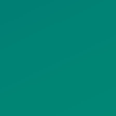
ΠΟΛΙΤΙΚΗ COOKIES
ΟΡΟΙ ΧΡΗΣΗΣ
ΠΟΛΙΤΙΚΗ ΠΡΟΣΤΑΣΙΑΣ
ΠΡΟΣΩΠΙΚΩΝ ΔΕΔΟΜΕΝΩΝ
ΙΣΤΟΤΟΠΟΥ
ΠΟΛΙΤΙΚΗ ΧΡΗΣΗΣ ΥΠΗΡΕΣΙΩΝ
ΚΟΙΝΩΝΙΚΗΣ ΔΙΚΤΥΩΣΗΣ