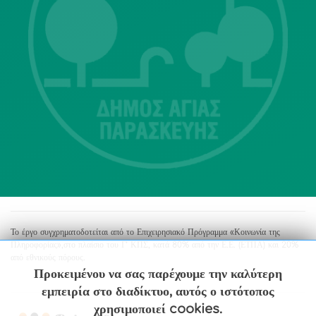
Λ. Μεσογείων 415-417 Τ.Κ.15343
Αγία Παρασκευή
213 2004500
dimos@agiaparaskevi.gr
Το έργο συγχρηματοδοτείται από το Επιχειρησιακό Πρόγραμμα «Κοινωνία της
Πληροφορίας»,στο πλαίσιο του Γ’ ΚΠΣ, κατά 80% από την Ε.Ε. (ΕΤΠΑ) και 20%
από εθνικούς πόρους.
Προκειμένου να σας παρέχουμε την καλύτερη
εμπειρία στο διαδίκτυο, αυτός ο ιστότοπος
χρησιμοποιεί cookies.