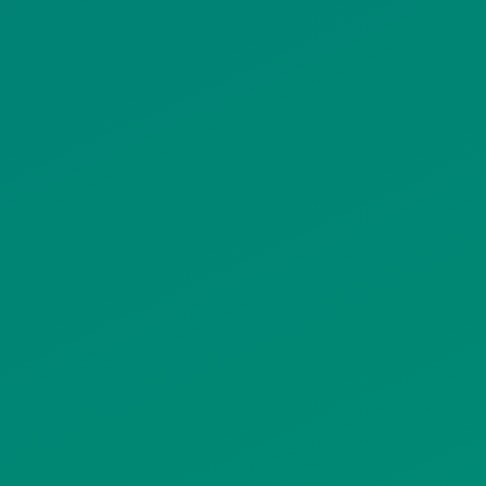
ΠΟΛΙΤΙΚΗ ΠΡΟΣΤΑΣΙΑΣ
ΠΡΟΣΩΠΙΚΩΝ ΔΕΔΟΜΕΝΩΝ
ΙΣΤΟΤΟΠΟΥ
ΠΟΛΙΤΙΚΗ ΧΡΗΣΗΣ ΥΠΗΡΕΣΙΩΝ
ΚΟΙΝΩΝΙΚΗΣ ΔΙΚΤΥΩΣΗΣ
ΠΟΛΙΤΙΚΗ ΛΕΙΤΟΥΡΓΙΑΣ
ΣΥΣΤΗΜΑΤΟΣ ΒΙΝΤΕΟΕΠΙΤΗΡΗΣΗΣ
SITEMAP