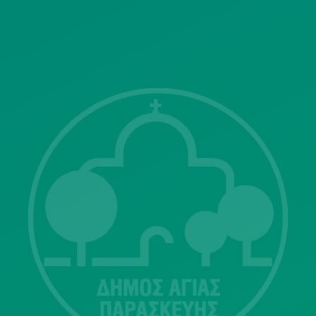
ΓΝΩΣΤΟΠΟΙΗΣΕΙΣ
Λ. Μεσογείων 415-417 Τ.Κ.15343
Αγία Παρασκευή
213 2004500
dimos@agiaparaskevi.gr