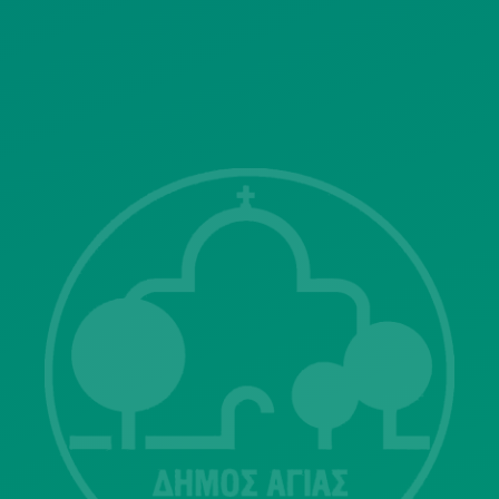
SITEMAP
ΓΝΩΣΤΟΠΟΙΗΣΕΙΣ
Λ. Μεσογείων 415-417 Τ.Κ.15343
Αγία Παρασκευή
213 2004500