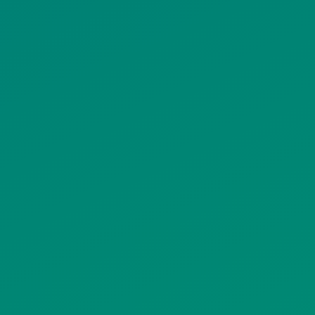
ΟΡΟΙ ΧΡΗΣΗΣ
ΠΟΛΙΤΙΚΗ ΠΡΟΣΤΑΣΙΑΣ
ΠΡΟΣΩΠΙΚΩΝ ΔΕΔΟΜΕΝΩΝ
ΙΣΤΟΤΟΠΟΥ
ΠΟΛΙΤΙΚΗ ΧΡΗΣΗΣ ΥΠΗΡΕΣΙΩΝ
ΚΟΙΝΩΝΙΚΗΣ ΔΙΚΤΥΩΣΗΣ
ΠΟΛΙΤΙΚΗ ΛΕΙΤΟΥΡΓΙΑΣ
ΣΥΣΤΗΜΑΤΟΣ ΒΙΝΤΕΟΕΠΙΤΗΡΗΣΗΣ