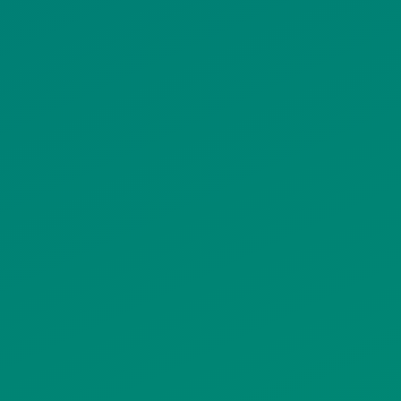
ΠΟΛΙΤΙΚΗ COOKIES
ΟΡΟΙ ΧΡΗΣΗΣ
ΠΟΛΙΤΙΚΗ ΠΡΟΣΤΑΣΙΑΣ
ΠΡΟΣΩΠΙΚΩΝ ΔΕΔΟΜΕΝΩΝ
ΙΣΤΟΤΟΠΟΥ
ΠΟΛΙΤΙΚΗ ΧΡΗΣΗΣ ΥΠΗΡΕΣΙΩΝ
ΚΟΙΝΩΝΙΚΗΣ ΔΙΚΤΥΩΣΗΣ