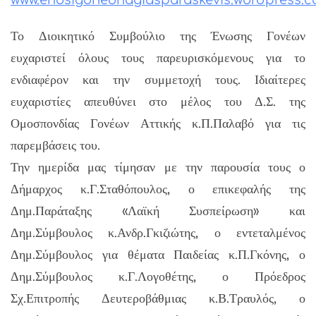
www.enosigoneonagiasparaskevis.wordpress.
Το Διοικητικό Συμβούλιο της Ένωσης Γονέων
ευχαριστεί όλους τους παρευρισκόμενους για το
ενδιαφέρον και την συμμετοχή τους. Ιδιαίτερες
ευχαριστίες απευθύνει στο μέλος του Δ.Σ. της
Ομοσπονδίας Γονέων Αττικής κ.Π.Παλαβό για τις
παρεμβάσεις του.
Την ημερίδα μας τίμησαν με την παρουσία τους ο
Δήμαρχος κ.Γ.Σταθόπουλος, ο επικεφαλής της
Δημ.Παράταξης «Λαϊκή Συσπείρωση» και
Δημ.Σύμβουλος κ.Ανδρ.Γκιζιώτης, ο εντεταλμένος
Δημ.Σύμβουλος για θέματα Παιδείας κ.Π.Γκόνης, ο
Δημ.Σύμβουλος κ.Γ.Λογοθέτης, ο Πρόεδρος
Σχ.Επιτροπής Δευτεροβάθμιας κ.Β.Τραυλός, ο