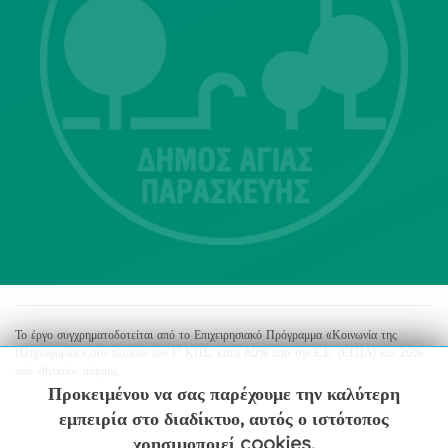
Λ. Μεσογείων 415-417 Τ.Κ.15343
Αγία Παρασκευή
213 2004500
dimos@agiaparaskevi.gr
Το έργο συγχρηματοδοτείται από το Επιχειρησιακό Πρόγραμμα «Κοινωνία της
Πληροφορίας»,στο πλαίσιο του Γ’ ΚΠΣ, κατά 80% από την Ε.Ε. (ΕΤΠΑ) και 20%
από εθνικούς πόρους.
Προκειμένου να σας παρέχουμε την καλύτερη
εμπειρία στο διαδίκτυο, αυτός ο ιστότοπος
χρησιμοποιεί cookies.