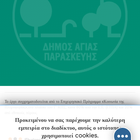
Λ. Μεσογείων 415-417 Τ.Κ.15343
Αγία Παρασκευή
213 2004500
dimos@agiaparaskevi.gr
Το έργο συγχρηματοδοτείται από το Επιχειρησιακό Πρόγραμμα «Κοινωνία της
Πληροφορίας»,στο πλαίσιο του Γ’ ΚΠΣ, κατά 80% από την Ε.Ε. (ΕΤΠΑ) και 20%
από εθνικούς πόρους.
Προκειμένου να σας παρέχουμε την καλύτερη
εμπειρία στο διαδίκτυο, αυτός ο ιστότοπος
χρησιμοποιεί cookies.