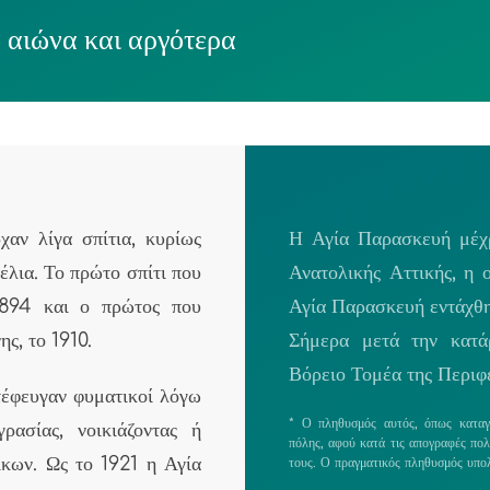
 αιώνα και αργότερα
αν λίγα σπίτια, κυρίως
Η Αγία Παρασκευή μέχρ
έλια. Το πρώτο σπίτι που
Ανατολικής Αττικής, η 
1894 και ο πρώτος που
Αγία Παρασκευή εντάχθη
ης, το 1910.
Σήμερα μετά την κατά
Βόρειο Τομέα της Περιφέ
τέφευγαν φυματικοί λόγω
* Ο πληθυσμός αυτός, όπως καταγρ
ρασίας, νοικιάζοντας ή
πόλης, αφού κατά τις απογραφές πολ
ίκων. Ως το 1921 η Αγία
τους. Ο πραγματικός πληθυσμός υπολ