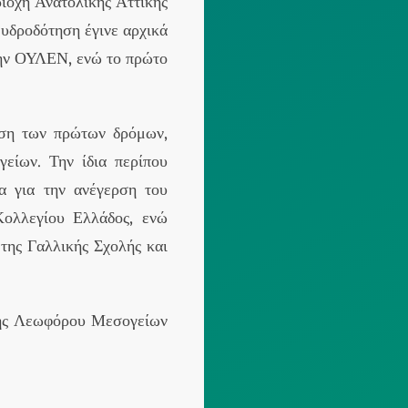
ιοχή Ανατολικής Αττικής
υδροδότηση έγινε αρχικά
την ΟΥΛΕΝ, ενώ το πρώτο
ωση των πρώτων δρόμων,
είων. Την ίδια περίπου
α για την ανέγερση του
ολλεγίου Ελλάδος, ενώ
της Γαλλικής Σχολής και
 της Λεωφόρου Μεσογείων