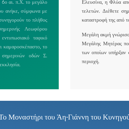
6ο αι. π.Χ. το μεγάλο
Ελευσίνα, η Φλύα απ
ου ανήκε, σύμφωνα με
τελετών. Διέθετε σημ
 συνηγορούν το πλήθος
καταστροφή της από τ
ημερινής Λεωφόρου
Μεγάλη ακμή γνώρισαν
εντυπωσιακό ταφικό
Μεγάλης Μητέρας που
αι καμαροσκέπαστο, το
των οποίων υπήρξαν 
 σημερινών οδών Σ.
περιοχή.
εκκλησία.
Το Μοναστήρι του Άη-Γιάννη του Κυνηγο