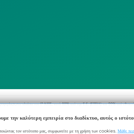
ΠΟΛΙΤΙΚΗ
SITEMAP
ΕΙΤΟΥΡΓΙΑΣ
ΣΥΣΤΗΜΑΤΟΣ
ΒΙΝΤΕΟΕΠΙΤΗΡΗΣΗΣ
ΓΝΩΣΤΟΠΟΙΗΣΕΙΣ
ηροφορίας»,στο πλαίσιο του Γ’ ΚΠΣ, κατά 80% από την Ε.Ε. (ΕΤΠΑ) και 20% από εθνικού
υμε την καλύτερη εμπειρία στο διαδίκτυο, αυτός ο ιστότ
οιώντας τον ιστότοπο μας, συμφωνείτε με τη χρήση των cookies.
Μάθε περ