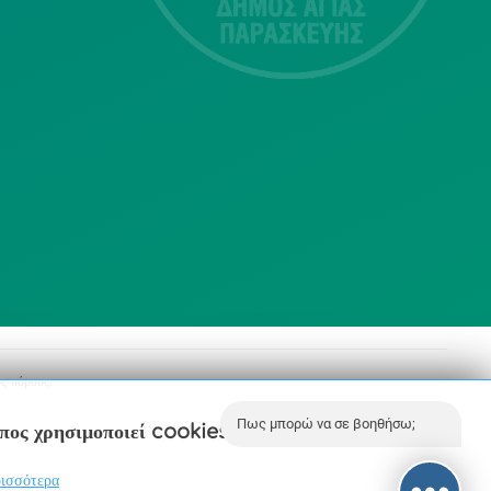
Αγία Παρασκευή
213 2004500
dimos@agiaparaskevi.gr
ς πόρους.
Πως μπορώ να σε βοηθήσω;
οπος χρησιμοποιεί cookies.
ισσότερα