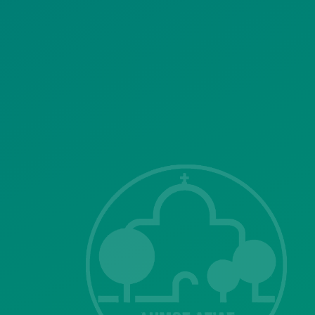
ΣΗΣ
Λ. Μεσογείων
415-417
Τ.Κ.15343